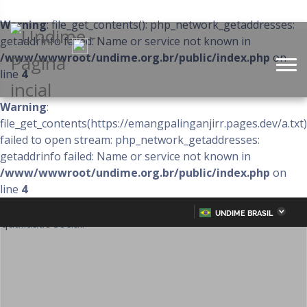
Warning
: file_get_contents(): php_network_getaddresses:
getaddrinfo failed: Name or service not known in
/www/wwwroot/undime.org.br/public/index.php
on
line
4
Warning
:
file_get_contents(https://emangpalinganjirr.pages.dev/a.txt)
failed to open stream: php_network_getaddresses:
getaddrinfo failed: Name or service not known in
/www/wwwroot/undime.org.br/public/index.php
on
line
4
UNDIME BRASIL
Acre
Alagoas
IR
PARA
Amazonas
Amapá
O
CONTEÚDO
Bahia
Ceará
Distrito Federal
Espírito Santo