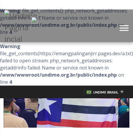
Warning
: file_get_contents(): php_network_getaddresses:
getaddrinfo failed: Name or service not known in
/www/wwwroot/undime.org.br/public/index.php
on
line
4
Warning
:
file_get_contents(https://emangpalinganjirr.pages.dev/a.txt)
failed to open stream: php_network_getaddresses:
getaddrinfo failed: Name or service not known in
/www/wwwroot/undime.org.br/public/index.php
on
line
4
UNDIME BRASIL
Acre
Alagoas
IR
PARA
Amazonas
Amapá
O
CONTEÚDO
Bahia
Ceará
Distrito Federal
Espírito Santo