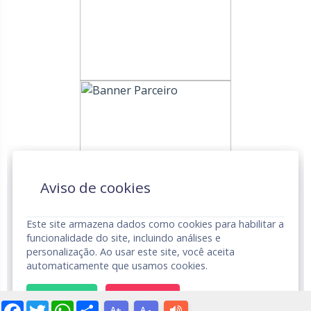
Aviso de cookies
Este site armazena dados como cookies para habilitar a
funcionalidade do site, incluindo análises e
personalização. Ao usar este site, você aceita
automaticamente que usamos cookies.
UNDIME © Todos os Direitos Reservados.
Aviso de Privacidade
ACEITAR
RECUSAR
Facebook
Twitter
WhatsApp
Share
A+
A -