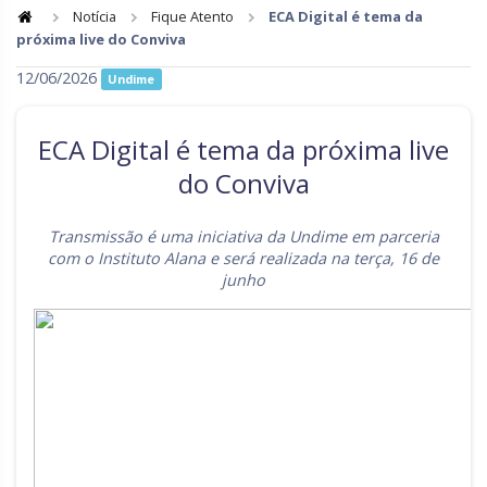
Notícia
Fique Atento
ECA Digital é tema da
próxima live do Conviva
Goiás
Maranhão
12/06/2026
Undime
Minas Gerais
Mato Grosso do Sul
Mato Grosso
Pará
ECA Digital é tema da próxima live
Paraíba
Pernambuco
do Conviva
Piauí
Paraná
Transmissão é uma iniciativa da Undime em parceria
Rio de Janeiro
Rio Grande do Norte
com o Instituto Alana e será realizada na terça, 16 de
junho
Rondônia
Roraima
Rio Grande do Sul
Sergipe
Santa Catarina
São Paulo
Tocantins