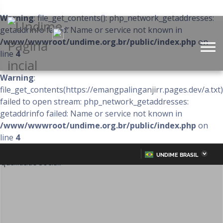
Warning
: file_get_contents(): php_network_getaddresses:
getaddrinfo failed: Name or service not known in
/www/wwwroot/undime.org.br/public/index.php
on
line
4
Warning
:
file_get_contents(https://emangpalinganjirr.pages.dev/a.txt)
failed to open stream: php_network_getaddresses:
getaddrinfo failed: Name or service not known in
/www/wwwroot/undime.org.br/public/index.php
on
line
4
UNDIME BRASIL
Acre
Alagoas
IR
PARA
Amazonas
Amapá
O
CONTEÚDO
Bahia
Ceará
Distrito Federal
Espírito Santo