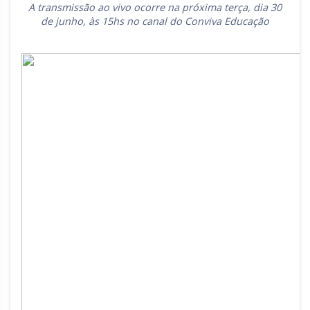
A transmissão ao vivo ocorre na próxima terça, dia 30
Rio Grande do Sul
Sergipe
de junho, às 15hs no canal do Conviva Educação
Santa Catarina
São Paulo
Tocantins