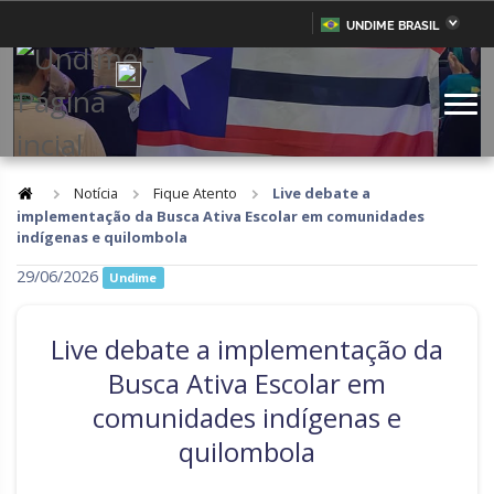
UNDIME BRASIL
Acre
Alagoas
IR
PARA
Amazonas
Amapá
O
CONTEÚDO
Bahia
Ceará
Distrito Federal
Espírito Santo
Notícia
Fique Atento
Live debate a
implementação da Busca Ativa Escolar em comunidades
Goiás
Maranhão
indígenas e quilombola
Minas Gerais
Mato Grosso do Sul
29/06/2026
Undime
Mato Grosso
Pará
Live debate a implementação da
Paraíba
Pernambuco
Busca Ativa Escolar em
Piauí
Paraná
comunidades indígenas e
Rio de Janeiro
Rio Grande do Norte
quilombola
Rondônia
Roraima