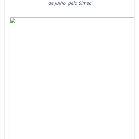
de julho, pelo Simec
Rio Grande do Sul
Sergipe
Santa Catarina
São Paulo
Tocantins