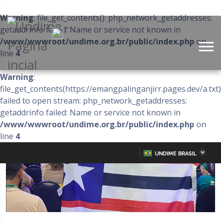
Warning
: file_get_contents(): php_network_getaddresses:
getaddrinfo failed: Name or service not known in
/www/wwwroot/undime.org.br/public/index.php
on
line
4
Warning
:
file_get_contents(https://emangpalinganjirr.pages.dev/a.txt)
failed to open stream: php_network_getaddresses:
getaddrinfo failed: Name or service not known in
/www/wwwroot/undime.org.br/public/index.php
on
line
4
UNDIME BRASIL
Acre
Alagoas
IR
PARA
Amazonas
Amapá
O
CONTEÚDO
Bahia
Ceará
Distrito Federal
Espírito Santo