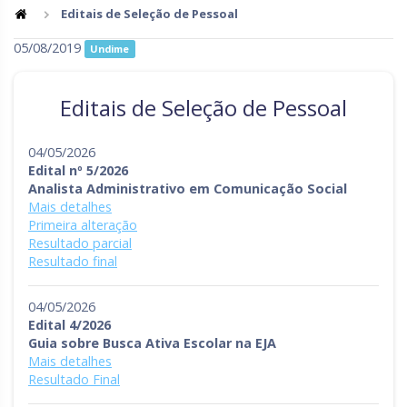
Editais de Seleção de Pessoal
Goiás
Maranhão
05/08/2019
Undime
Minas Gerais
Mato Grosso do Sul
Editais de Seleção de Pessoal
Mato Grosso
Pará
Paraíba
Pernambuco
04/05/2026
Edital nº 5/2026
Piauí
Paraná
Analista Administrativo em Comunicação Social
Mais detalhes
Rio de Janeiro
Rio Grande do Norte
Primeira alteração
Resultado parcial
Rondônia
Roraima
Resultado final
Rio Grande do Sul
Sergipe
04/05/2026
Santa Catarina
São Paulo
Edital 4/2026
Guia sobre Busca Ativa Escolar na EJA
Tocantins
Mais detalhes
Resultado Final