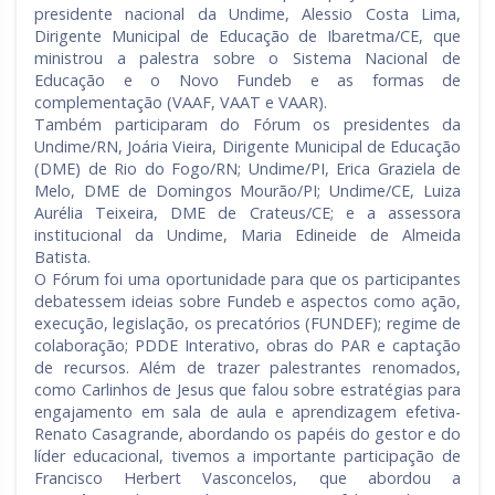
presidente nacional da Undime, Alessio Costa Lima,
Dirigente Municipal de Educação de Ibaretma/CE, que
ministrou a palestra sobre o Sistema Nacional de
Educação e o Novo Fundeb e as formas de
complementação (VAAF, VAAT e VAAR).
Também participaram do Fórum os presidentes da
Undime/RN, Joária Vieira, Dirigente Municipal de Educação
(DME) de Rio do Fogo/RN; Undime/PI, Erica Graziela de
Melo, DME de Domingos Mourão/PI; Undime/CE, Luiza
Aurélia Teixeira, DME de Crateus/CE; e a assessora
institucional da Undime, Maria Edineide de Almeida
Batista.
O Fórum foi uma oportunidade para que os participantes
debatessem ideias sobre Fundeb e aspectos como ação,
execução, legislação, os precatórios (FUNDEF); regime de
colaboração; PDDE Interativo, obras do PAR e captação
de recursos. Além de trazer palestrantes renomados,
como Carlinhos de Jesus que falou sobre estratégias para
engajamento em sala de aula e aprendizagem efetiva-
Renato Casagrande, abordando os papéis do gestor e do
líder educacional, tivemos a importante participação de
Francisco Herbert Vasconcelos, que abordou a