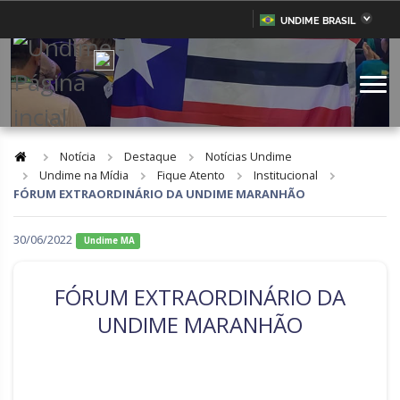
UNDIME BRASIL
Acre
Alagoas
IR
PARA
Amazonas
Amapá
O
CONTEÚDO
Bahia
Ceará
Distrito Federal
Espírito Santo
Notícia
Destaque
Notícias Undime
Undime na Mídia
Fique Atento
Institucional
Goiás
Maranhão
FÓRUM EXTRAORDINÁRIO DA UNDIME MARANHÃO
Minas Gerais
Mato Grosso do Sul
30/06/2022
Undime MA
Mato Grosso
Pará
Paraíba
Pernambuco
FÓRUM EXTRAORDINÁRIO DA
Piauí
Paraná
UNDIME MARANHÃO
Rio de Janeiro
Rio Grande do Norte
Rondônia
Roraima