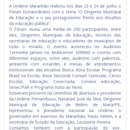
A Undime Maranhão realizou nos dias 23 e 24 de junho o
Rio Grande do Sul
Sergipe
Fórum Extraordinário com o tema "O Dirigente Municipal
de Educação e o seu protagonismo frente aos desafios
Santa Catarina
São Paulo
da educação pública".
O Fórum reuniu uma média de 350 participantes, entre
Tocantins
eles, Dirigentes Municipais de Educação, técnicos das
secretarias de educação e educadores de municípios de
todo o estado. O evento aconteceu no Auditório
Teresinha Jansen no Multicenter SEBRAE e contou com
diferentes espaços, entre eles, auditório com palestras,
ambiente com estandes e mesas de atendimentos
institucionais das iniciativa Busca Ativa Escolar Programa
Brasil na Escola, Base Nacional Comum Curricular, Censo
Escolar, Educação Conectada, Conviva educação,
Simec/PAR e Programa Volta ao Novo.
Estiveram presente na cerimônia de abertura o presidente
da Undime Pernambuco, Natanael José da Silva, Dirigente
Municipal de Educação de Belém de Maria/PE,
representou o presidente nacional da Undime, o
governador em exercício do Maranhão, Paulo Velten, e a
secretária de Estado da Educação, Leuzinete Pereira.
Contamos também com a participação do vice-