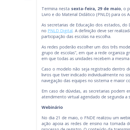
Termina nesta
sexta-feira, 29 de maio
, o 
Livro e do Material Didático (PNLD) para os A
As secretarias de Educação dos estados, do D
no
PNLD Digital
. A definição deve ser reali
participação das escolas na escolha.
As redes poderão escolher um dos três modelo
grupo de escolas”, em que a rede organiza gr
em que todas as unidades recebem a mesma pub
Caso o modelo não seja registrado dentro d
livros que tiver indicado individualmente no 
navegação das equipes no sistema e maior c
Em caso de dúvidas, as secretarias podem e
atendimento virtual agendado de segunda a s
Webinário
No dia 21 de maio, o FNDE realizou um webin
ação apoia as redes de ensino na tomada de 
processo de registro. O conteúdo da transmis