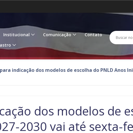
Amazonas
Amapá
IR
PARA
O
Goiás
Maranhão
M
CONTEÚDO
Busc
Buscar 
Institucional
Comunicação
Contato
Paraíba
Pernambuco
P
no
astro
porta
Rondônia
Roraima
R
para indicação dos modelos de escolha do PNLD Anos Inic
Tocantins
icação dos modelos de 
027-2030 vai até sexta-f