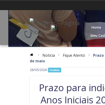
Acre
Alagoas
Distrito Federal
Espírito Santo
Home
Mato Grosso
Pará
Meu Cad
Rio de Janeiro
Rio Grande do Norte
Notícia
Fique Atento
Prazo 
Santa Catarina
São Paulo
de maio
28/05/2026
Undime
Prazo para ind
Anos Iniciais 2