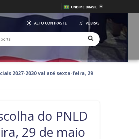
UNDIME BRASIL
Bahia
Ceará
ALTO CONTRASTE
VLIBRAS
inas Gerais
Mato Grosso do Sul
ar
no portal
iauí
Paraná
l
io Grande do Sul
Sergipe
iais 2027-2030 vai até sexta-feira, 29
escolha do PNLD
eira, 29 de maio