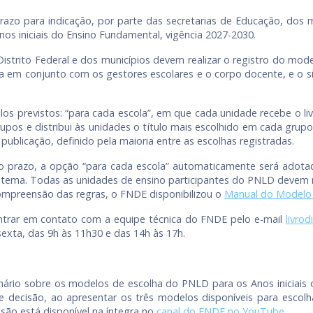
prazo para indicação, por parte das secretarias de Educação, do
nos iniciais do Ensino Fundamental, vigência 2027-2030.
istrito Federal e dos municípios devem realizar o registro do mod
zada em conjunto com os gestores escolares e o corpo docente, e o 
s previstos: “para cada escola”, em que cada unidade recebe o liv
upos e distribui às unidades o título mais escolhido em cada grupo;
licação, definido pela maioria entre as escolhas registradas.
o prazo, a opção “para cada escola” automaticamente será adotad
sistema. Todas as unidades de ensino participantes do PNLD devem re
ompreensão das regras, o FNDE disponibilizou o
Manual do Modelo 
ntrar em contato com a equipe técnica do FNDE pelo e-mail
livro
exta, das 9h às 11h30 e das 14h às 17h.
ário sobre os modelos de escolha do PNLD para os Anos iniciais 
decisão, ao apresentar os três modelos disponíveis para escolha
são está disponível na íntegra no
canal do FNDE no YouTube
.