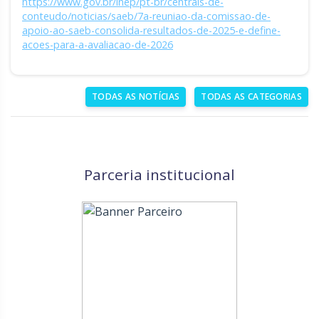
https://www.gov.br/inep/pt-br/centrais-de-
conteudo/noticias/saeb/7a-reuniao-da-comissao-de-
apoio-ao-saeb-consolida-resultados-de-2025-e-define-
acoes-para-a-avaliacao-de-2026
TODAS AS NOTÍCIAS
TODAS AS CATEGORIAS
Parceria institucional