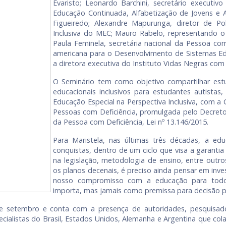
Evaristo; Leonardo Barchini, secretário executiv
Educação Continuada, Alfabetização de Jovens e A
Figueiredo; Alexandre Mapurunga, diretor de Pol
Inclusiva do MEC; Mauro Rabelo, representando o
Paula Feminela, secretária nacional da Pessoa co
americana para o Desenvolvimento de Sistemas Educ
a diretora executiva do Instituto Vidas Negras com
O Seminário tem como objetivo compartilhar est
educacionais inclusivos para estudantes autistas
Educação Especial na Perspectiva Inclusiva, com a 
Pessoas com Deficiência, promulgada pelo Decreto 
da Pessoa com Deficiência, Lei nº 13.146/2015.
Para Maristela, nas últimas três décadas, a edu
conquistas, dentro de um ciclo que visa a garanti
na legislação, metodologia de ensino, entre ou
os planos decenais, é preciso ainda pensar em inve
nosso compromisso com a educação para todos
importa, mas jamais como premissa para decisão 
 setembro e conta com a presença de autoridades, pesquisador
pecialistas do Brasil, Estados Unidos, Alemanha e Argentina que co