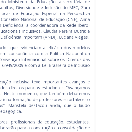
o do Ministério da Educação; a secretária de
dultos, Diversidade e Inclusão do MEC, Zara
íticas de Educação Especial na Perspectiva
 Conselho Nacional de Educação (CNE); Anna
m Deficiência; a coordenadora da Rede Ibero-
acionais Inclusivos, Claudia Pereira Dutra; e
 Deficiência Importam (VNDI), Luciana Viegas.
udos que evidenciam a eficácia dos modelos
, em consonância com a Política Nacional da
Convenção Internacional sobre os Direitos das
6.949/2009 e com a Lei Brasileira de Inclusão
cação inclusiva teve importantes avanços e
a dos direitos para os estudantes. “Avançamos
tros. Neste momento, que também debatemos
stir na formação de professores e fortalecer o
”. Maristela destacou ainda, que o laudo
pedagógica.
es, profissionais da educação, estudantes,
laborarão para a construção e consolidação de