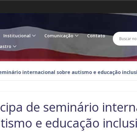
Amazonas
Amapá
IR
PARA
O
Goiás
Maranhão
M
CONTEÚDO
Busc
Buscar 
Institucional
Comunicação
Contato
Paraíba
Pernambuco
P
no
astro
porta
Rondônia
Roraima
R
eminário internacional sobre autismo e educação inclus
Tocantins
cipa de seminário intern
tismo e educação inclus