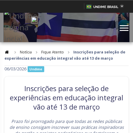
UNDIME BRASIL
Acre
Alagoas
IR
PARA
Amazonas
Amapá
O
CONTEÚDO
Bahia
Ceará
Distrito Federal
Espírito Santo
Notícia
Fique Atento
Inscrições para seleção de
experiências em educação integral vão até 13 de março
Goiás
Maranhão
06/03/2026
Undime
Minas Gerais
Mato Grosso do Sul
Mato Grosso
Pará
Inscrições para seleção de
Paraíba
Pernambuco
experiências em educação integral
vão até 13 de março
Piauí
Paraná
Rio de Janeiro
Rio Grande do Norte
Prazo foi prorrogado para que todas as redes públicas
de ensino consigam inscrever suas práticas inspiradoras
Rondônia
Roraima