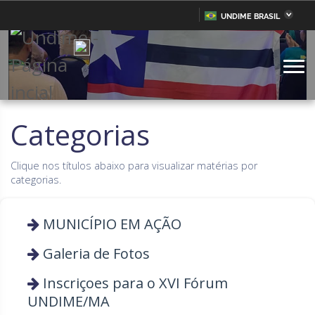
UNDIME BRASIL
Acre
Alagoas
IR
PARA
Amazonas
Amapá
O
CONTEÚDO
Bahia
Ceará
Distrito Federal
Espírito Santo
Categorias
Goiás
Maranhão
Clique nos títulos abaixo para visualizar matérias por
Minas Gerais
Mato Grosso do Sul
categorias.
Mato Grosso
Pará
Paraíba
MUNICÍPIO EM AÇÃO
Pernambuco
Piauí
Paraná
Galeria de Fotos
Rio de Janeiro
Rio Grande do Norte
Inscriçoes para o XVI Fórum
UNDIME/MA
Rondônia
Roraima