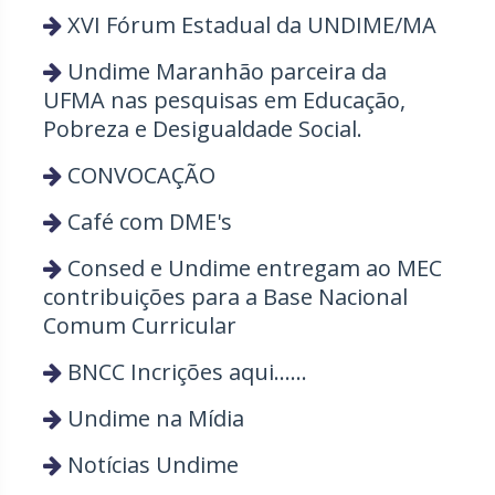
XVI Fórum Estadual da UNDIME/MA
Rio Grande do Sul
Sergipe
Undime Maranhão parceira da
Santa Catarina
São Paulo
UFMA nas pesquisas em Educação,
Tocantins
Pobreza e Desigualdade Social.
CONVOCAÇÃO
Café com DME's
Consed e Undime entregam ao MEC
contribuições para a Base Nacional
Comum Curricular
BNCC Incrições aqui......
Undime na Mídia
Notícias Undime